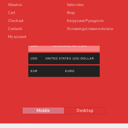
About us
Sales rules
Cart
Shop
Checkout
Катрусине Рукоділля
Contacts
Условия доставки и оплаты
My account
UAH
UKRAINIAN HRYVNIA
USD
UNITED STATES (US) DOLLAR
EUR
EURO
Mobile
Desktop