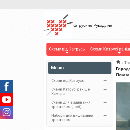
Катрусине Рукоділля
Схеми від Катрусь
Схеми Катрусі рані
›
То
Меню
Город
Показа
Схеми від Катрусь
Схеми Катрусі раніше
Химера
Схеми для вишивання
хрестиком (нові)
Набори для вишивання
хрестиком