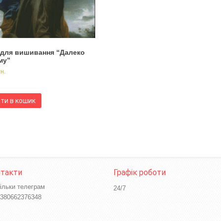
 для вишивання “Далеко
му”
рн.
ти в кошик
ільки телеграм
24/7
380662376348