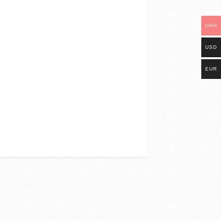
UAH
USD
EUR