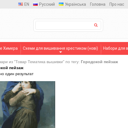
EN
Русский
Українська
Головна
Про нас
ше Химера
Схеми для вишивання хрестиком (нові)
Набори для 
вари из "Товар Тематика вышивки" по тегу:
Городской пейзаж
ской пейзаж
но один результат