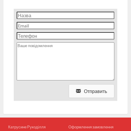
Отправить
Катрусине Рукоділля
Оформлення замовлення