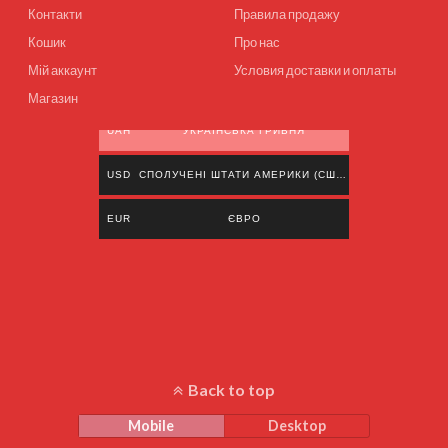
Контакти
Правила продажу
Кошик
Про нас
Мій аккаунт
Условия доставки и оплаты
Магазин
UAH
УКРАЇНСЬКА ГРИВНЯ
USD
СПОЛУЧЕНІ ШТАТИ АМЕРИКИ (США) ДОЛАР
EUR
ЄВРО
Back to top
Mobile
Desktop