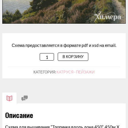
Схема предоставляется в формате pdf и xsd на email.
В КОРЗИНУ
КОЛИЧЕСТВО
ТОВАРА
СХЕМА
КАТЕГОРИЯ:
КАТРУСЯ - ПЕЙЗАЖИ
ДЛЯ
ВЫШИВАНИЯ
"ТРОПИНКА
ВДОЛЬ
ДОНА
Описание
450"
Схема для вышивания “Тропинка вдоль дона 450”, 450w X