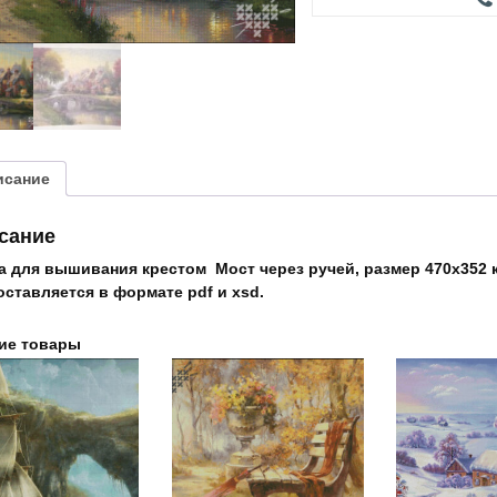
"Мост
через
ручей"
исание
сание
а для вышивания крестом Мост через ручей, размер 470х352 к
оставляется в формате pdf и xsd.
ие товары