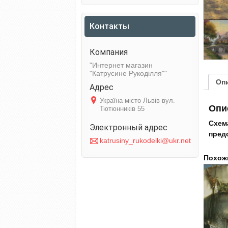
Контакты
Интернет магазин
"Катрусине Рукоділля"
Оп
Україна місто Львів вул.
Опи
Тютюнників 55
Схем
пред
katrusiny_rukodelki@ukr.net
Похож