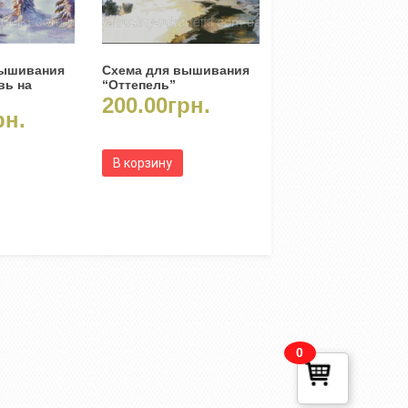
вышивания
Схема для вышивания
вь на
“Оттепель”
200.00
грн.
рн.
В корзину
0