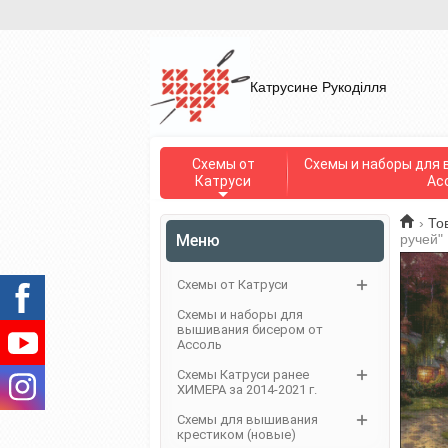
Катрусине Рукоділля
Схемы от
Схемы и наборы для 
Катруси
Ас
›
То
Меню
ручей"
Схемы от Катруси
Схемы и наборы для
вышивания бисером от
Ассоль
Схемы Катруси ранее
ХИМЕРА за 2014-2021 г.
Схемы для вышивания
крестиком (новые)