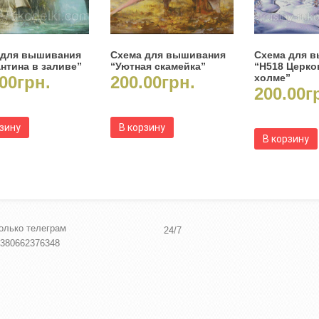
 для вышивания
Схема для вышивания
Схема для 
нтина в заливе”
“Уютная скамейка”
“Н518 Церко
холме”
00
грн.
200.00
грн.
200.00
г
рзину
В корзину
В корзину
олько телеграм
24/7
380662376348