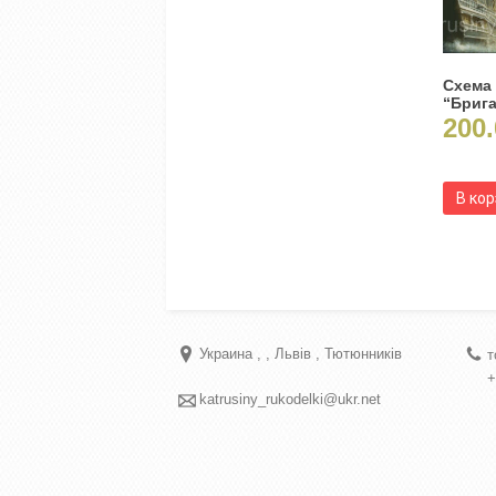
Схема
“Брига
200.
В ко
Украина
Львів
Тютюнників
т
+
katrusiny_rukodelki@ukr.net