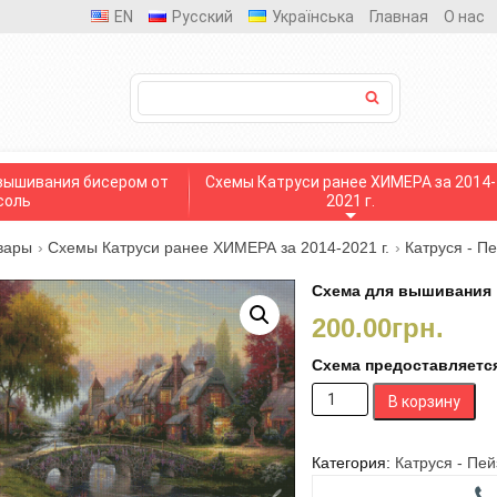
EN
Русский
Українська
Главная
О нас
вышивания бисером от
Схемы Катруси ранее ХИМЕРА за 2014-
соль
2021 г.
вары
›
Схемы Катруси ранее ХИМЕРА за 2014-2021 г.
›
Катруся - П
Схема для вышивания 
200.00
грн.
Схема предоставляется
Количество
В корзину
товара
Схема
для
Категория:
Катруся - Пе
вышивания