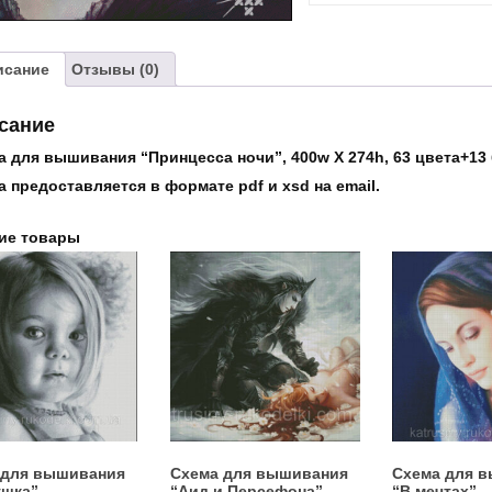
"Принцесса
ночи"
исание
Отзывы (0)
сание
а для вышивания “Принцесса ночи”, 400w X 274h, 63 цвета+13
 предоставляется в формате pdf и xsd на email.
ие товары
 для вышивания
Схема для вышивания
Схема для 
ушка”
“Аид и Персефона”
“В мечтах”