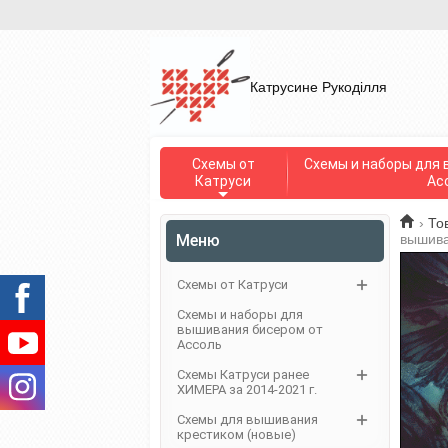
Катрусине Рукоділля
Схемы от
Схемы и наборы для 
Катруси
Ас
›
То
Меню
вышива
Схемы от Катруси
Схемы и наборы для
вышивания бисером от
Ассоль
Схемы Катруси ранее
ХИМЕРА за 2014-2021 г.
Схемы для вышивания
крестиком (новые)