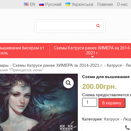
EN
Русский
Українська
Главная
О нас
вышивания бисером от
Схемы Катруси ранее ХИМЕРА за 2014-
соль
2021 г.
вары
›
Схемы Катруси ранее ХИМЕРА за 2014-2021 г.
›
Катруся - Л
ния "Принцесса ночи"
Схема для вышивания 
200.00
грн.
Схема предоставляется в
Количество
В корзину
товара
Схема
для
Категория:
Катруся - Лю
вышивания