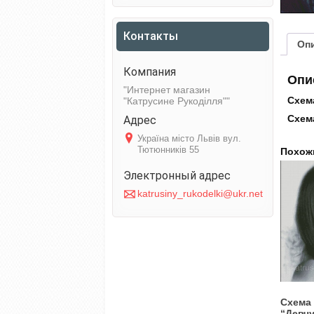
Контакты
Оп
Опи
Интернет магазин
Схем
"Катрусине Рукоділля"
Схема
Україна місто Львів вул.
Тютюнників 55
Похож
katrusiny_rukodelki@ukr.net
Схема
“Девч