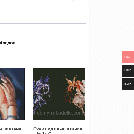
 бледов.
UAH
USD
EUR
вышивания
Схема для вышивания
“Фейки”