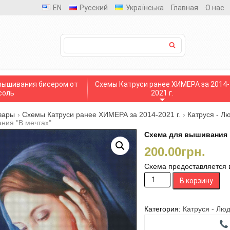
EN
Русский
Українська
Главная
О нас
вышивания бисером от
Схемы Катруси ранее ХИМЕРА за 2014-
соль
2021 г.
вары
›
Схемы Катруси ранее ХИМЕРА за 2014-2021 г.
›
Катруся - Л
ния "В мечтах"
Схема для вышивания 
200.00
грн.
Схема предоставляется в
Количество
В корзину
товара
Схема
для
Категория:
Катруся - Лю
вышивания