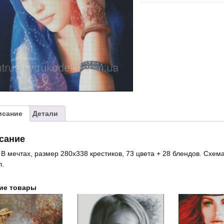
"В
мечтах"
исание
Детали
сание
 В мечтах, размер 280х338 крестиков, 73 цвета + 28 блендов. Схем
л.
ие товары