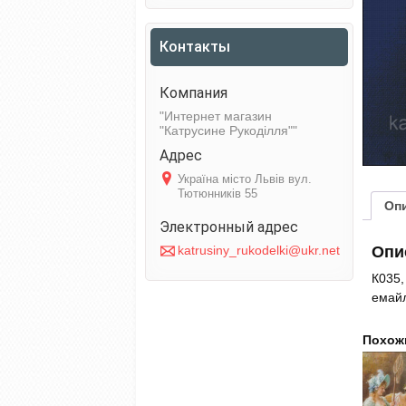
Контакты
Интернет магазин
"Катрусине Рукоділля"
Україна місто Львів вул.
Тютюнників 55
Оп
katrusiny_rukodelki@ukr.net
Опи
К035,
емай
Похож