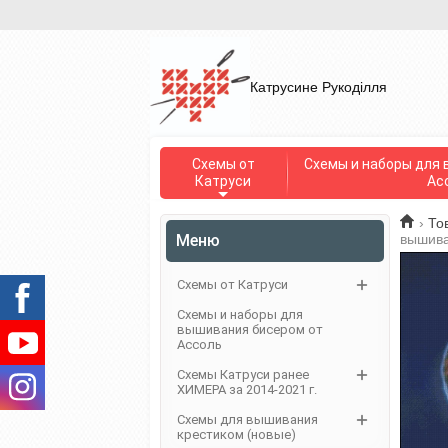
Катрусине Рукоділля
Схемы от
Схемы и наборы для 
Катруси
Ас
›
То
Меню
вышива
Схемы от Катруси
Схемы и наборы для
вышивания бисером от
Ассоль
Схемы Катруси ранее
ХИМЕРА за 2014-2021 г.
Схемы для вышивания
крестиком (новые)