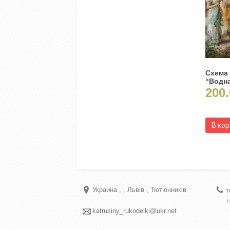
Схема
“Водна
200.
В ко
Украина
Львів
Тютюнників
т
+
katrusiny_rukodelki@ukr.net