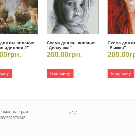
 для вышивания
Схема для вышивания
Схема для 
я идиллия 2”
“Девчушка”
“Рыжая”
00
грн.
200.00
грн.
200.00
г
рзину
В корзину
В корзину
олько телеграм
24/7
380662376348