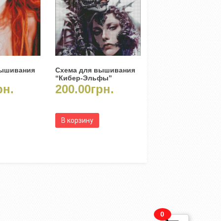
вышивания
Схема для вышивания
“Кибер-Эльфы”
рн.
200.00
грн.
В корзину
0