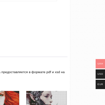
UAH
а предоставляется в формате pdf и xsd на
USD
EUR