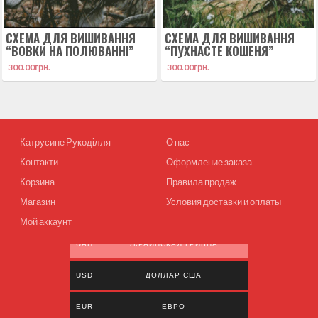
СХЕМА ДЛЯ ВИШИВАННЯ
СХЕМА ДЛЯ ВИШИВАННЯ
“ВОВКИ НА ПОЛЮВАННІ”
“ПУХНАСТЕ КОШЕНЯ”
300.00
грн.
300.00
грн.
Катрусине Рукоділля
О нас
Контакти
Оформление заказа
Корзина
Правила продаж
Магазин
Условия доставки и оплаты
Мой аккаунт
UAH
УКРАИНСКАЯ ГРИВНА
USD
ДОЛЛАР США
EUR
ЕВРО