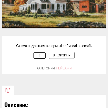
Схема надається в форматі pdf и xsd на email.
В КОРЗИНУ
КОЛИЧЕСТВО
ТОВАРА
СХЕМА
КАТЕГОРИЯ:
ПЕЙЗАЖИ
ДЛЯ
ВИШИВАННЯ
"В
ОЧІКУВАНІ
ЗИМИ"
Описание