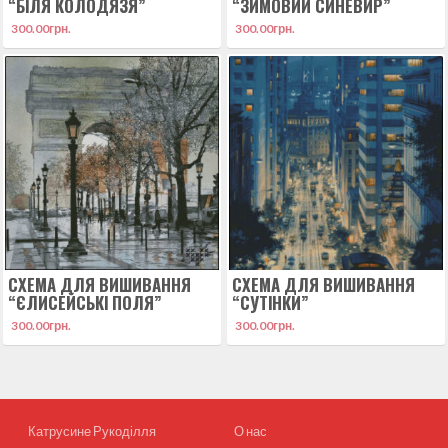
“БІЛЯ КОЛОДЯЗЯ”
“ЗИМОВИЙ СИНЕВИР”
300.00
грн.
300.00
грн.
СХЕМА ДЛЯ ВИШИВАННЯ
СХЕМА ДЛЯ ВИШИВАННЯ
“ЄЛИСЕЙСЬКІ ПОЛЯ”
“СУТІНКИ”
300.00
грн.
300.00
грн.
Катрусине Рукоділля
О нас