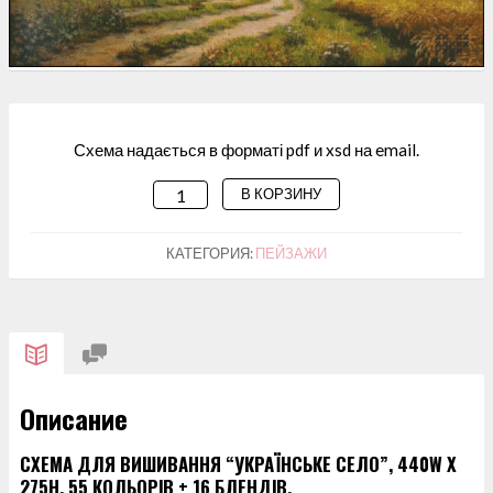
Схема надається в форматі pdf и xsd на email.
В КОРЗИНУ
КОЛИЧЕСТВО
ТОВАРА
СХЕМА
КАТЕГОРИЯ:
ПЕЙЗАЖИ
ДЛЯ
ВИШИВАННЯ
"УКРАЇНСЬКЕ
СЕЛО"
Описание
СХЕМА ДЛЯ ВИШИВАННЯ “УКРАЇНСЬКЕ СЕЛО”, 440W X
275H, 55 КОЛЬОРІВ + 16 БЛЕНДІВ.