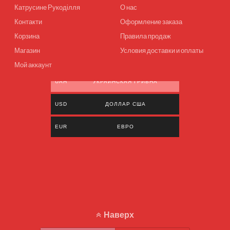
Катрусине Рукоділля
О нас
Контакти
Оформление заказа
Корзина
Правила продаж
Магазин
Условия доставки и оплаты
Мой аккаунт
UAH
УКРАИНСКАЯ ГРИВНА
USD
ДОЛЛАР США
EUR
ЕВРО
Наверх