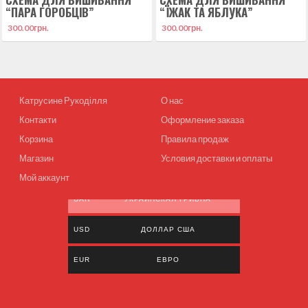
“ПАРА ГОРОБЦІВ”
“ЇЖАК ТА ЯБЛУКА”
300.00
грн.
300.00
грн.
Катрусине Рукоділля
О нас
Контакти
Оформление заказа
Корзина
Правила продаж
Магазин
Условия доставки и оплаты
Мой аккаунт
UAH
УКРАИНСКАЯ ГРИВНА
USD
ДОЛЛАР США
EUR
ЕВРО