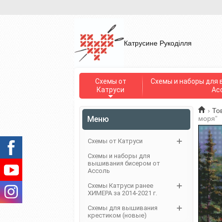
Катрусине Рукоділля
Схемы от
Схемы и наборы для 
Катруси
Ас
›
То
Меню
моря”
Схемы от Катруси
Схемы и наборы для
вышивания бисером от
Ассоль
Схемы Катруси ранее
ХИМЕРА за 2014-2021 г.
Схемы для вышивания
крестиком (новые)