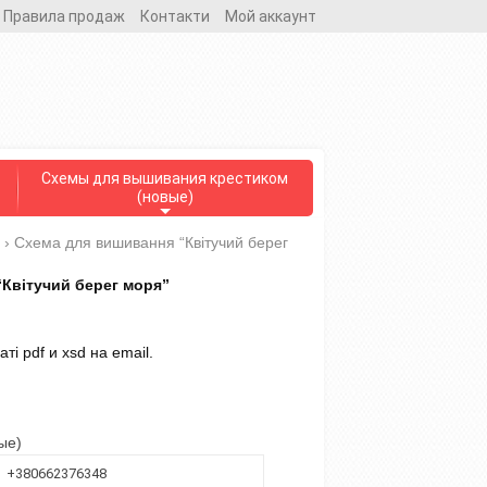
Правила продаж
Контакти
Мой аккаунт
Схемы для вышивания крестиком
(новые)
›
Схема для вишивання “Квітучий берег
Квітучий берег моря”
і pdf и xsd на email.
ые)
+380662376348