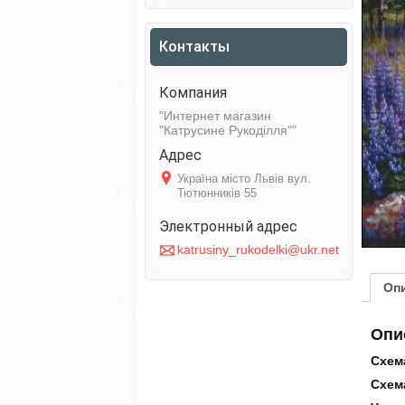
Контакты
Интернет магазин
"Катрусине Рукоділля"
Україна місто Львів вул.
Тютюнників 55
katrusiny_rukodelki@ukr.net
Оп
Опи
Схема
Схема