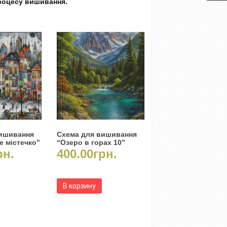
процесу вишивання.
вишивання
Схема для вишивання
е містечко”
“Озеро в горах 10”
рн.
400.00
грн.
В корзину