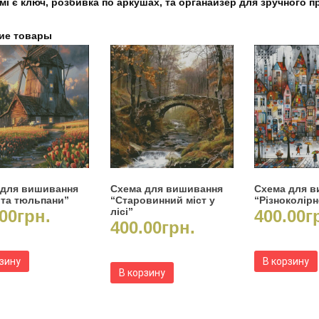
мі є ключ, розбивка по аркушах, та органайзер для зручного 
ие товары
 для вишивання
Схема для вишивання
Схема для 
 та тюльпани”
“Старовинний міст у
“Різноколірн
лісі”
00
грн.
400.00
г
400.00
грн.
рзину
В корзину
В корзину