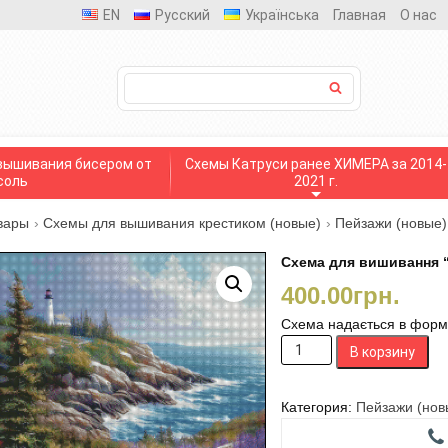
EN
Русский
Українська
Главная
О нас
вышивания бисером от
Схемы Катруси ранее ХИМЕРА за 2014-
соль
2021 г.
вары
›
Схемы для вышивания крестиком (новые)
›
Пейзажи (новые)
Схема для вишивання “
400.00
грн.
Схема надається в формат
Количество
В корзину
товара
Схема
для
Категория:
Пейзажи (нов
вишивання