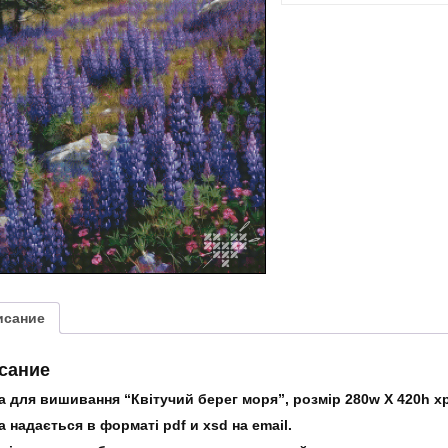
“Квітучий
берег
моря”
исание
сание
 для вишивання “Квітучий берег моря”, розмір 280w X 420h хре
 надається в форматі pdf и xsd на email.