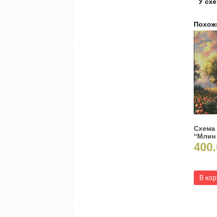
У схе
Похож
Схема
“Млин
400.
В ко