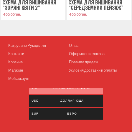
СХЕМА ДЛЯ ВИШИВАННЯ
СХЕМА ДЛЯ ВИШИВАННЯ
“ЗОРЯНІ КВІТИ 2”
“СЕРЕДЗЕМНИЙ ПЕЙЗАЖ”
400.00
грн.
400.00
грн.
Катрусине Рукоділля
О нас
Контакти
Оформление заказа
Корзина
Правила продаж
Магазин
Условия доставки и оплаты
Мой аккаунт
UAH
УКРАИНСКАЯ ГРИВНА
USD
ДОЛЛАР США
EUR
ЕВРО