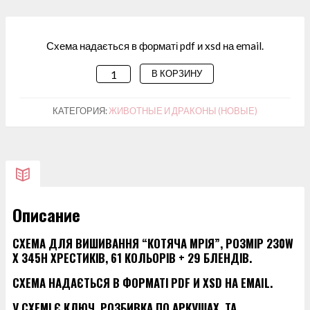
Схема надається в форматі pdf и xsd на email.
В КОРЗИНУ
КОЛИЧЕСТВО
ТОВАРА
СХЕМА
КАТЕГОРИЯ:
ЖИВОТНЫЕ И ДРАКОНЫ (НОВЫЕ)
ДЛЯ
ВИШИВАННЯ
“КОТЯЧА
МРІЯ”
Описание
СХЕМА ДЛЯ ВИШИВАННЯ “КОТЯЧА МРІЯ”, РОЗМІР 230W
X 345H ХРЕСТИКІВ, 61 КОЛЬОРІВ + 29 БЛЕНДІВ.
СХЕМА НАДАЄТЬСЯ В ФОРМАТІ PDF И XSD НА EMAIL.
У СХЕМІ Є КЛЮЧ, РОЗБИВКА ПО АРКУШАХ, ТА