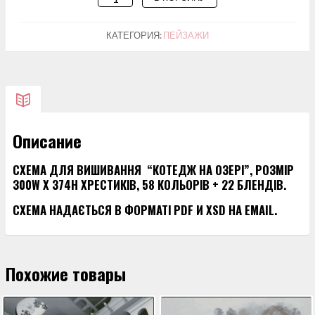
ТОВАРА
СХЕМА
КАТЕГОРИЯ:
ПЕЙЗАЖИ
ДЛЯ
ВИШИВАННЯ
“КОТЕДЖ
НА
ОЗЕРІ”
Описание
СХЕМА ДЛЯ ВИШИВАННЯ “КОТЕДЖ НА ОЗЕРІ”, РОЗМІР
300W X 374H ХРЕСТИКІВ, 58 КОЛЬОРІВ + 22 БЛЕНДІВ.
СХЕМА НАДАЄТЬСЯ В ФОРМАТІ PDF И XSD НА EMAIL.
Похожие товары