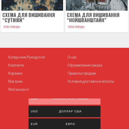
СХЕМА ДЛЯ ВИШИВАННЯ
СХЕМА ДЛЯ ВИШИВАННЯ
“СУТІНКИ”
“НОЙШВАНШТАЙН”
300.00
грн.
300.00
грн.
Катрусине Рукоділля
О нас
Контакти
Оформление заказа
Корзина
Правила продаж
Магазин
Условия доставки и оплаты
Мой аккаунт
UAH
УКРАИНСКАЯ ГРИВНА
USD
ДОЛЛАР США
EUR
ЕВРО