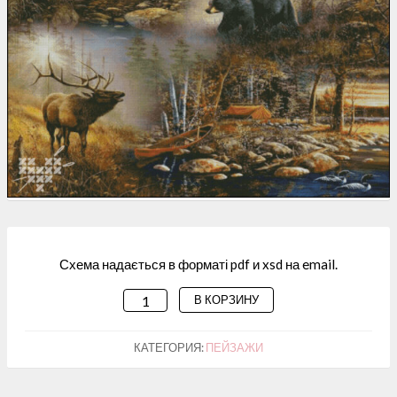
Схема надається в форматі pdf и xsd на email.
В КОРЗИНУ
КОЛИЧЕСТВО
ТОВАРА
СХЕМА
КАТЕГОРИЯ:
ПЕЙЗАЖИ
ДЛЯ
ВИШИВАННЯ