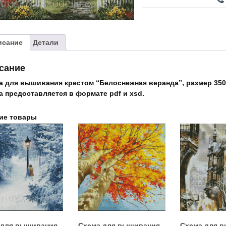
"Белоснежная
веранда"
исание
Детали
сание
а для вышивания крестом “Белоснежная веранда”, размер 350х
а предоставляется в формате pdf и xsd.
ие товары
 для вышивания
Схема для вышивания
Схема для 