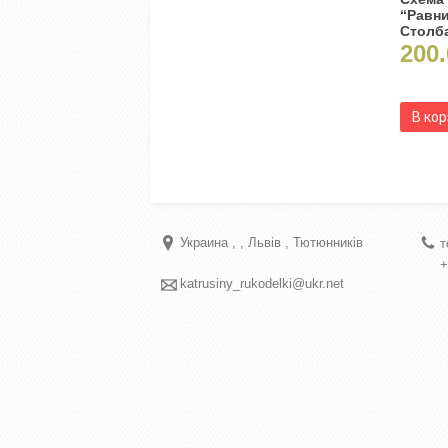
“Равн
Столб
200.
В ко
Украина
Львів
Тютюнників
т
+
katrusiny_rukodelki@ukr.net