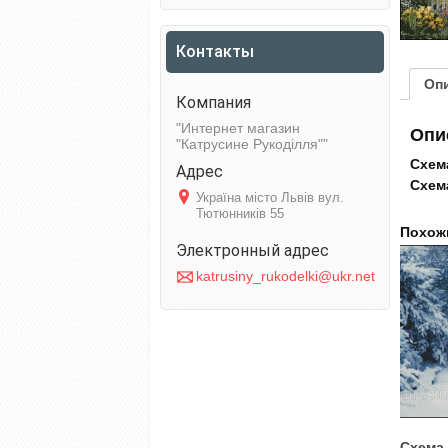
Контакты
Оп
Интернет магазин
Опи
"Катрусине Рукоділля"
Схем
Схем
Україна місто Львів вул.
Тютюнників 55
Похож
katrusiny_rukodelki@ukr.net
Схема