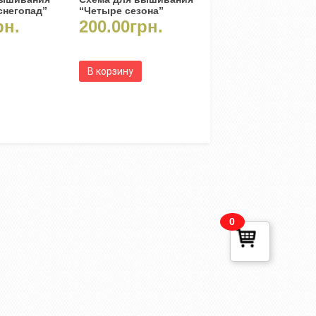
снегопад”
“Четыре сезона”
рн.
200.00
грн.
В корзину
0