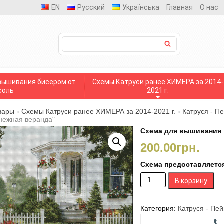
EN
Русский
Українська
Главная
О нас
вышивания бисером от
Схемы Катруси ранее ХИМЕРА за 2014-
соль
2021 г.
вары
›
Схемы Катруси ранее ХИМЕРА за 2014-2021 г.
›
Катруся - П
нежная веранда"
Схема для вышивания 
200.00
грн.
Схема предоставляется
Количество
В корзину
товара
Схема
для
Категория:
Катруся - Пе
вышивания