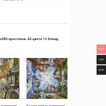
263 крестиков, 63 цвета +1 бленд.
UAH
USD
EUR
вышивания
Схема для вышивания