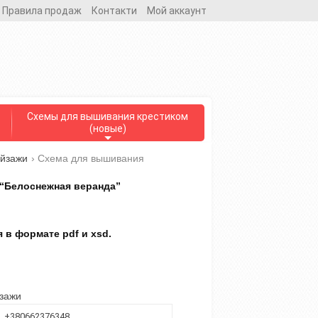
Правила продаж
Контакти
Мой аккаунт
Схемы для вышивания крестиком
(новые)
ейзажи
›
Схема для вышивания
“Белоснежная веранда”
 в формате pdf и xsd.
йзажи
+380662376348