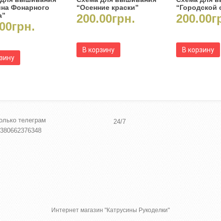
ина Фонарного
“Осенние краски”
“Городской 
а”
200.00
грн.
200.00
г
00
грн.
В корзину
В корзину
рзину
олько телеграм
24/7
380662376348
Интернет магазин "Катрусины Рукоделки"