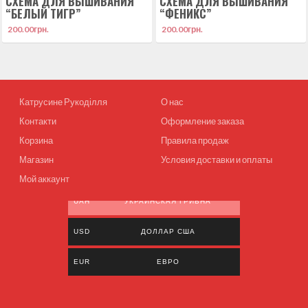
СХЕМА ДЛЯ ВЫШИВАНИЯ
СХЕМА ДЛЯ ВЫШИВАНИЯ
“БЕЛЫЙ ТИГР”
“ФЕНИКС”
200.00
грн.
200.00
грн.
Катрусине Рукоділля
О нас
Контакти
Оформление заказа
Корзина
Правила продаж
Магазин
Условия доставки и оплаты
Мой аккаунт
UAH
УКРАИНСКАЯ ГРИВНА
USD
ДОЛЛАР США
EUR
ЕВРО