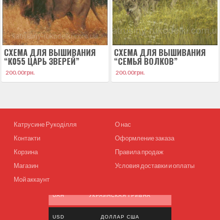
СХЕМА ДЛЯ ВЫШИВАНИЯ
СХЕМА ДЛЯ ВЫШИВАНИЯ
“К055 ЦАРЬ ЗВЕРЕЙ”
“СЕМЬЯ ВОЛКОВ”
200.00
грн.
200.00
грн.
Катрусине Рукоділля
О нас
Контакти
Оформление заказа
Корзина
Правила продаж
Магазин
Условия доставки и оплаты
Мой аккаунт
UAH
УКРАИНСКАЯ ГРИВНА
USD
ДОЛЛАР США