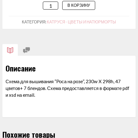
В КОРЗИНУ
КОЛИЧЕСТВО
ТОВАРА
СХЕМА
КАТЕГОРИЯ:
КАТРУСЯ - ЦВЕТЫ И НАТЮРМОРТЫ
ДЛЯ
ВЫШИВАНИЯ
"РОСА
НА
РОЗЕ"
Описание
Схема для вышивания “Роса на розе”, 230w X 298h, 47
цветов+ 7 блендов. Схема предоставляется в формате pdf
и xsd на email.
Похожие товары