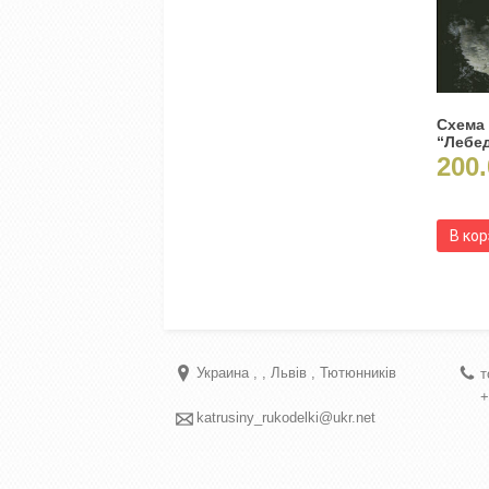
Схема
“Лебе
200.
В ко
Украина
Львів
Тютюнників
т
+
katrusiny_rukodelki@ukr.net