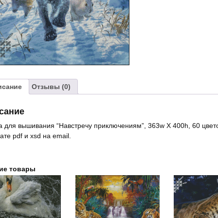
приключениям"
исание
Отзывы (0)
сание
 для вышивания “Навстречу приключениям”, 363w X 400h, 60 цвет
те pdf и xsd на email.
ие товары