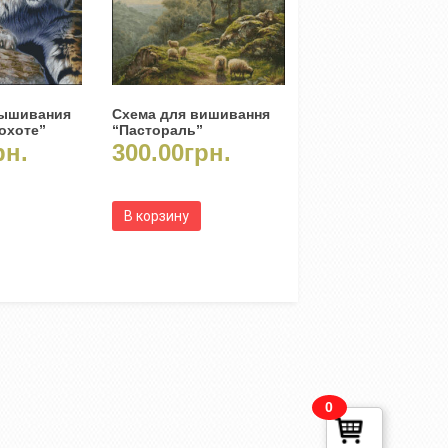
вышивания
Схема для вишивання
 охоте”
“Пастораль”
рн.
300.00
грн.
В корзину
0