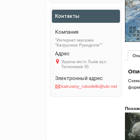
Контакты
Интернет магазин
"Катрусине Рукоділля"
Оп
Україна місто Львів вул.
Тютюнників 55
Опи
Схема
katrusiny_rukodelki@ukr.net
форма
Похож