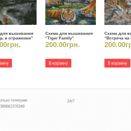
 для вышивания
Схема для вышивания
Схема для 
дь в отражении”
“Tiger Family”
“Встреча на
00
грн.
200.00
грн.
200.00
г
рзину
В корзину
В корзину
олько телеграм
24/7
380662376348