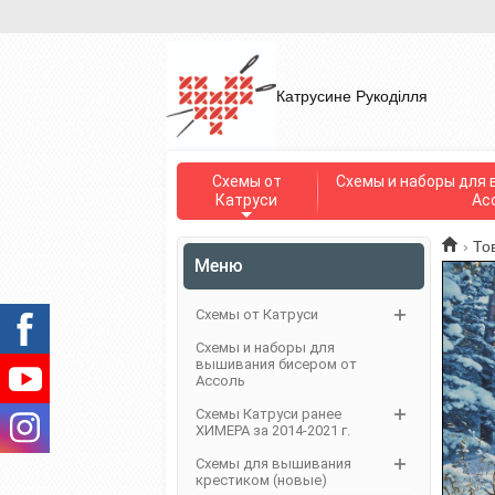
Катрусине Рукоділля
Схемы от
Схемы и наборы для 
Катруси
Ас
›
То
Меню
Схемы от Катруси
Схемы и наборы для
вышивания бисером от
Ассоль
Схемы Катруси ранее
ХИМЕРА за 2014-2021 г.
Схемы для вышивания
крестиком (новые)