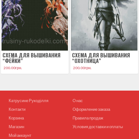
СХЕМА ДЛЯ ВЫШИВАНИЯ
СХЕМА ДЛЯ ВЫШИВАНИЯ
“ФЕЙКИ”
“ОХОТНИЦА”
200.00
грн.
200.00
грн.
Катрусине Рукоділля
О нас
Контакти
Оформление заказа
Корзина
Правила продаж
Магазин
Условия доставки и оплаты
Мой аккаунт