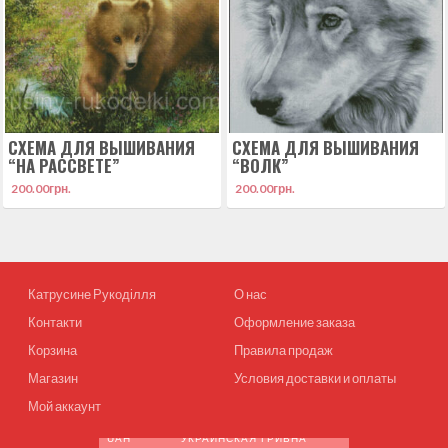
СХЕМА ДЛЯ ВЫШИВАНИЯ
СХЕМА ДЛЯ ВЫШИВАНИЯ
“НА РАССВЕТЕ”
“ВОЛК”
200.00
грн.
200.00
грн.
Катрусине Рукоділля
О нас
Контакти
Оформление заказа
Корзина
Правила продаж
Магазин
Условия доставки и оплаты
Мой аккаунт
UAH
УКРАИНСКАЯ ГРИВНА