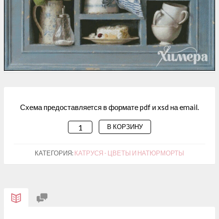
Схема предоставляется в формате pdf и xsd на email.
В КОРЗИНУ
КОЛИЧЕСТВО
ТОВАРА
СХЕМА
КАТЕГОРИЯ:
КАТРУСЯ - ЦВЕТЫ И НАТЮРМОРТЫ
ДЛЯ
ВЫШИВАНИЯ
"ГОРТЕНЗИЯ
И
СЕРВИЗ"