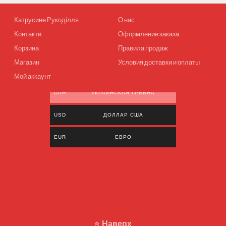
Катрусине Рукоділля
О нас
Контакти
Оформление заказа
Корзина
Правила продаж
Магазин
Условия доставки и оплаты
Мой аккаунт
UAH
УКРАИНСКАЯ ГРИВНА
USD
ДОЛЛАР США
EUR
ЕВРО
Наверх