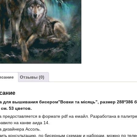
"Вовки
та
місяць"
исание
Отзывы (0)
сание
а для вышивания бисером”Вовки та місяць”, размер 288*386 
 см. 53 цветов.
 предоставляется в формате pdf на емайл. Разработана в палитре
равило на канве аида 14.
 дизайнера Ассоль.
ить консультацию, по бисерным схемам и наборам, можно по телеф