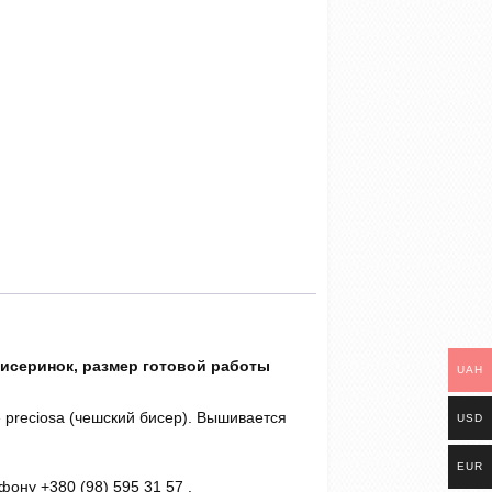
бисеринок, размер готовой работы
UAH
 preсiosa (чешский бисер). Вышивается
USD
EUR
ону +380 (98) 595 31 57 .