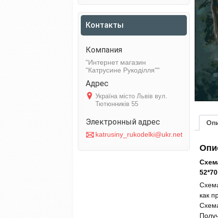
Контакты
Интернет магазин
"Катрусине Рукоділля"
Україна місто Львів вул.
Тютюнників 55
Оп
katrusiny_rukodelki@ukr.net
Опи
Схем
52*70
Схема
как п
Схема
Получ