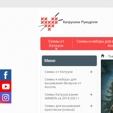
Катрусине Рукоділля
Схемы от
Схемы и наборы для 
Катруси
Ас
›
То
Меню
Схемы от Катруси
Схемы и наборы для
вышивания бисером от
Ассоль
Схемы Катруси ранее
ХИМЕРА за 2014-2021 г.
Схемы для вышивания
крестиком (новые)