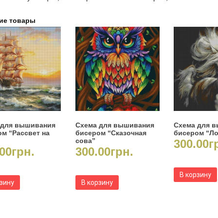
ие товары
 для вышивания
Схема для вышивания
Схема для 
м “Рассвет на
бисером “Сказочная
бисером “Л
сова”
300.00
г
00
грн.
300.00
грн.
В корзину
рзину
В корзину