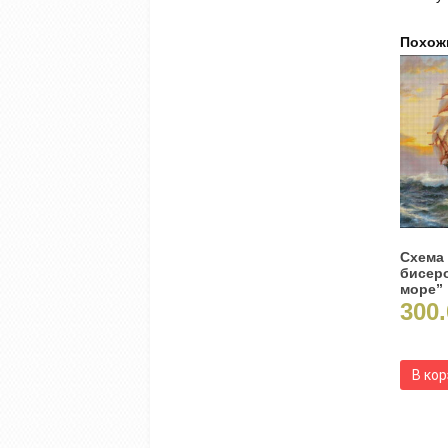
Похож
Схема
бисеро
море”
300.
В ко