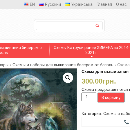
EN
Русский
Українська
Главная
О нас
вышивания бисером от
Схемы Катруси ранее ХИМЕРА за 2014-
соль
2021 г.
вары
›
Схемы и наборы для вышивания бисером от Ассоль
›
Схема 
Схема для вышивания 
300.00
грн.
Схема предоставляется 
Количество
В корзину
товара
Схема
для
Категория:
Схемы и набо
вышивания
бисером