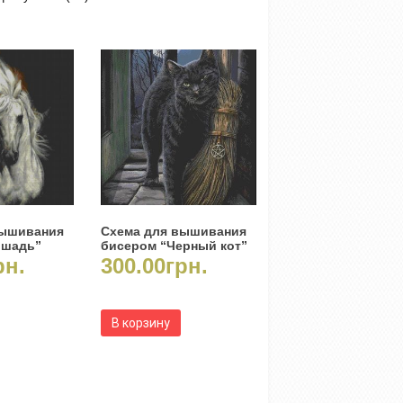
вышивания
Схема для вышивания
ошадь”
бисером “Черный кот”
рн.
300.00
грн.
В корзину