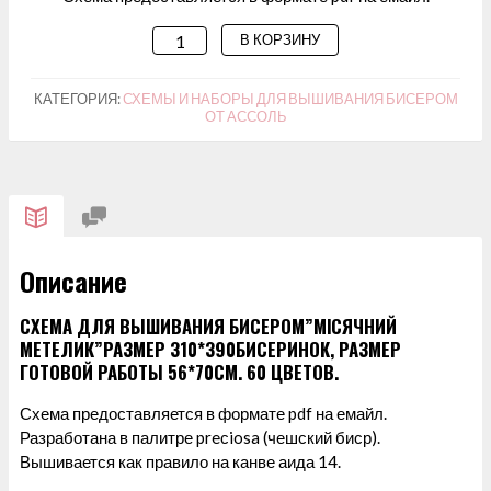
В КОРЗИНУ
КОЛИЧЕСТВО
ТОВАРА
СХЕМА
КАТЕГОРИЯ:
СХЕМЫ И НАБОРЫ ДЛЯ ВЫШИВАНИЯ БИСЕРОМ
ОТ АССОЛЬ
ДЛЯ
ВЫШИВАНИЯ
БИСЕРОМ
"MІСЯЧНИЙ
МЕТЕЛИК
"
Описание
СХЕМА ДЛЯ ВЫШИВАНИЯ БИСЕРОМ”МІСЯЧНИЙ
МЕТЕЛИК”РАЗМЕР 310*390БИСЕРИНОК, РАЗМЕР
ГОТОВОЙ РАБОТЫ 56*70СМ. 60 ЦВЕТОВ.
Схема предоставляется в формате pdf на емайл.
Разработана в палитре preсiosa (чешский биср).
Вышивается как правило на канве аида 14.