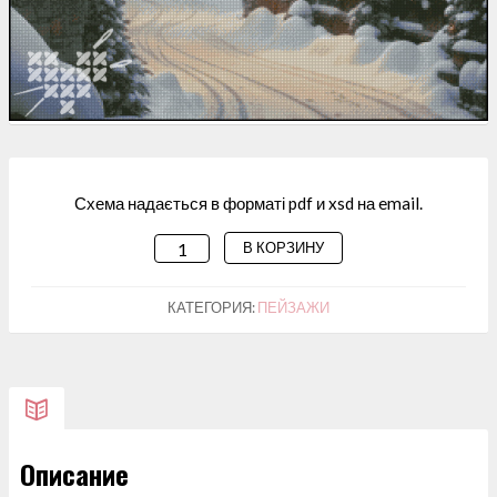
Схема надається в форматі pdf и xsd на email.
В КОРЗИНУ
КОЛИЧЕСТВО
ТОВАРА
СХЕМА
КАТЕГОРИЯ:
ПЕЙЗАЖИ
ДЛЯ
ВИШИВАННЯ
"ЗИМА
У
МІСТІ"
Описание