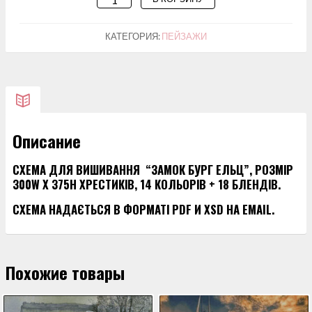
ТОВАРА
СХЕМА
КАТЕГОРИЯ:
ПЕЙЗАЖИ
ДЛЯ
ВИШИВАННЯ
“ЗАМОК
БУРГ
ЕЛЬЦ”
Описание
СХЕМА ДЛЯ ВИШИВАННЯ “ЗАМОК БУРГ ЕЛЬЦ”, РОЗМІР
300W X 375H ХРЕСТИКІВ, 14 КОЛЬОРІВ + 18 БЛЕНДІВ.
СХЕМА НАДАЄТЬСЯ В ФОРМАТІ PDF И XSD НА EMAIL.
Похожие товары