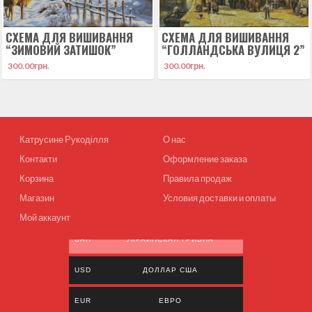
СХЕМА ДЛЯ ВИШИВАННЯ
СХЕМА ДЛЯ ВИШИВАННЯ
“ЗИМОВИЙ ЗАТИШОК”
“ГОЛЛАНДСЬКА ВУЛИЦЯ 2”
300.00
грн.
300.00
грн.
Катрусине Рукоділля
О нас
Контакти
Оформление заказа
Корзина
Правила продаж
Магазин
Условия доставки и оплаты
Мой аккаунт
UAH
УКРАИНСКАЯ ГРИВНА
USD
ДОЛЛАР США
EUR
ЕВРО