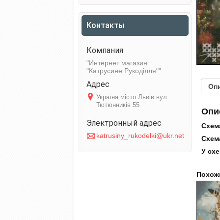
Контакты
Интернет магазин
"Катрусине Рукоділля"
Оп
Україна місто Львів вул.
Тютюнників 55
Опи
Схема
katrusiny_rukodelki@ukr.net
Схема
У схе
Похож