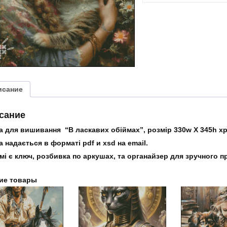
“В
ласкавих
обіймах”
исание
сание
 для вишивання “В ласкавих обіймах”, розмір 330w X 345h хре
 надається в форматі pdf и xsd на email.
мі є ключ, розбивка по аркушах, та органайзер для зручного 
ие товары