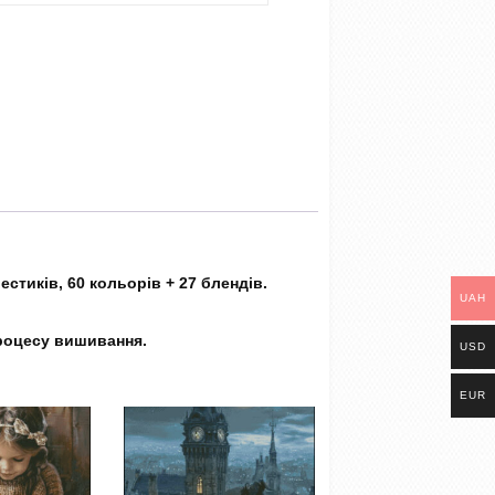
стиків, 60 кольорів + 27 блендів.
UAH
процесу вишивання.
USD
EUR