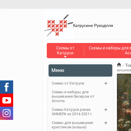
Катрусине Рукоділля
Схемы от
Схемы и наборы для 
Катруси
Ас
›
То
Меню
вишива
Схемы от Катруси
Схемы и наборы для
вышивания бисером от
Ассоль
Схемы Катруси ранее
ХИМЕРА за 2014-2021 г.
Схемы для вышивания
крестиком (новые)