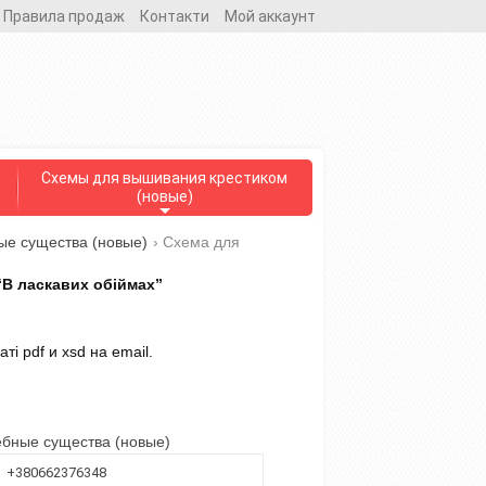
Правила продаж
Контакти
Мой аккаунт
Схемы для вышивания крестиком
(новые)
ые существа (новые)
›
Схема для
В ласкавих обіймах”
і pdf и xsd на email.
бные существа (новые)
+380662376348