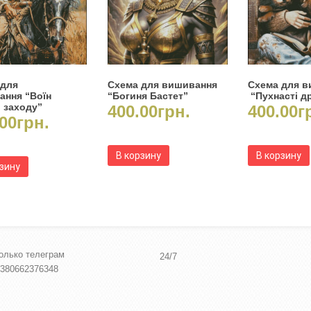
 для
Схема для вишивання
Схема для 
ання “Воїн
“Богиня Бастет”
“Пухнасті др
 заходу”
400.00
грн.
400.00
г
00
грн.
В корзину
В корзину
рзину
олько телеграм
24/7
380662376348