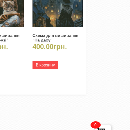
вишивання
Схема для вишивання
узі”
“На даху”
рн.
400.00
грн.
В корзину
0