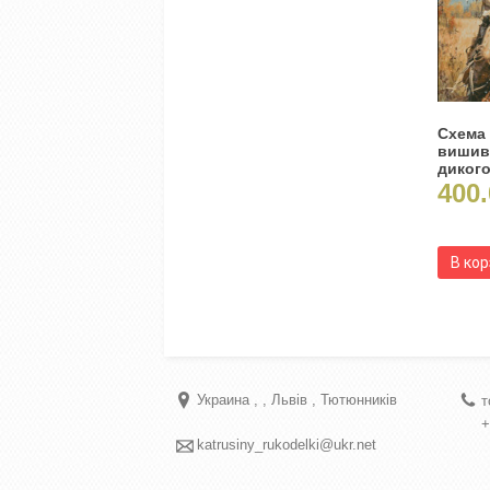
Схема
вишив
дикого
400.
В ко
Украина
Львів
Тютюнників
т
+
katrusiny_rukodelki@ukr.net