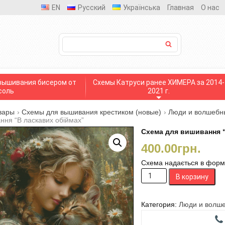
EN
Русский
Українська
Главная
О нас
вышивания бисером от
Схемы Катруси ранее ХИМЕРА за 2014-
соль
2021 г.
вары
›
Схемы для вышивания крестиком (новые)
›
Люди и волшебн
ння “В ласкавих обіймах”
Схема для вишивання “
400.00
грн.
Схема надається в формат
Количество
В корзину
товара
Схема
для
Категория:
Люди и волше
вишивання