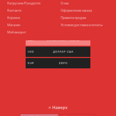
Катрусине Рукоділля
О нас
Контакти
Оформление заказа
Корзина
Правила продаж
Магазин
Условия доставки и оплаты
Мой аккаунт
UAH
УКРАИНСКАЯ ГРИВНА
USD
ДОЛЛАР США
EUR
ЕВРО
Наверх