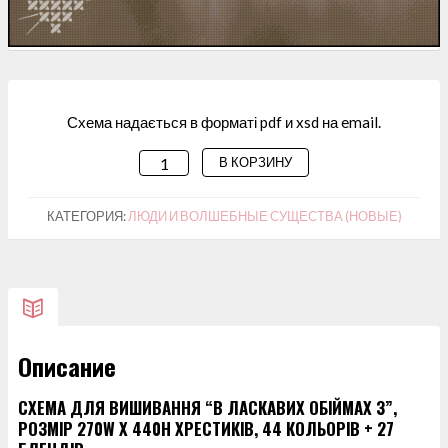
Схема надається в форматі pdf и xsd на email.
В КОРЗИНУ
КОЛИЧЕСТВО
ТОВАРА
СХЕМА
КАТЕГОРИЯ:
ЛЮДИ И ВОЛШЕБНЫЕ СУЩЕСТВА (НОВЫЕ)
ДЛЯ
ВИШИВАННЯ
“В
ЛАСКАВИХ
ОБІЙМАХ
Описание
3”
СХЕМА ДЛЯ ВИШИВАННЯ “В ЛАСКАВИХ ОБІЙМАХ 3”,
РОЗМІР 270W X 440H ХРЕСТИКІВ, 44 КОЛЬОРІВ + 27