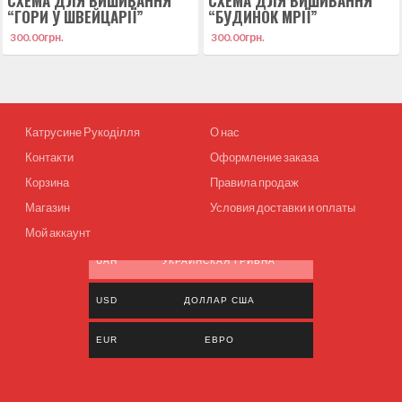
СХЕМА ДЛЯ ВИШИВАННЯ
СХЕМА ДЛЯ ВИШИВАННЯ
“ГОРИ У ШВЕЙЦАРІЇ”
“БУДИНОК МРІЇ”
300.00
грн.
300.00
грн.
Катрусине Рукоділля
О нас
Контакти
Оформление заказа
Корзина
Правила продаж
Магазин
Условия доставки и оплаты
Мой аккаунт
UAH
УКРАИНСКАЯ ГРИВНА
USD
ДОЛЛАР США
EUR
ЕВРО