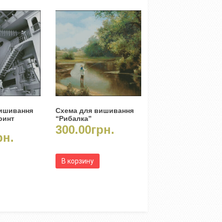
вишивання
Схема для вишивання
ринт
“Рибалка”
300.00
грн.
рн.
В корзину