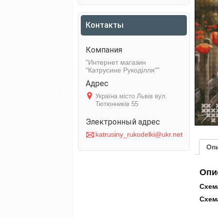
Контакты
Интернет магазин
"Катрусине Рукоділля"
Україна місто Львів вул.
Тютюнників 55
katrusiny_rukodelki@ukr.net
Оп
Опи
Схема
Схема