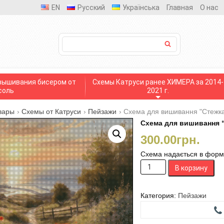
EN
Русский
Українська
Главная
О нас
вышивания бисером от
Схемы Катруси ранее ХИМЕРА за 2014-
соль
2021 г.
вары
›
Схемы от Катруси
›
Пейзажи
›
Схема для вишивання "Стежка
Схема для вишивання “
300.00
грн.
Схема надається в формат
Количество
В корзину
товара
Схема
для
Категория:
Пейзажи
вишивання
"Стежка