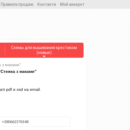
Правила продаж
Контакти
Мой аккаунт
Схемы для вышивания крестиком
(новые)
 з маками"
Стежка з маками”
і pdf и xsd на email.
+380662376348