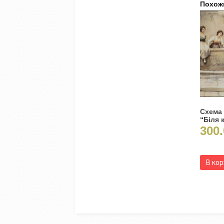
Похож
Схема
“Біля 
300.
В ко