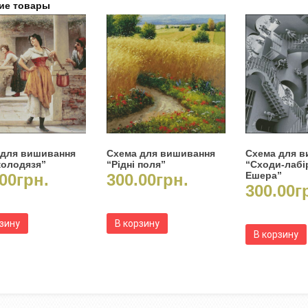
ие товары
 для вишивання
Схема для вишивання
Схема для 
колодязя”
“Рідні поля”
“Сходи-лабі
Ешера”
00
грн.
300.00
грн.
300.00
г
рзину
В корзину
В корзину