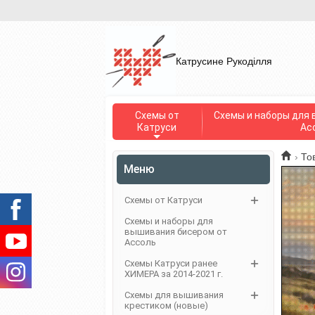
Катрусине Рукоділля
Схемы от
Схемы и наборы для 
Катруси
Ас
›
То
Меню
Схемы от Катруси
Схемы и наборы для
вышивания бисером от
Ассоль
Схемы Катруси ранее
ХИМЕРА за 2014-2021 г.
Схемы для вышивания
крестиком (новые)