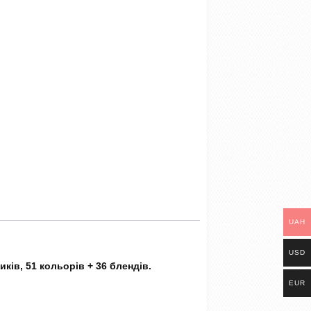
UAH
USD
ків, 51 кольорів + 36 блендів.
EUR