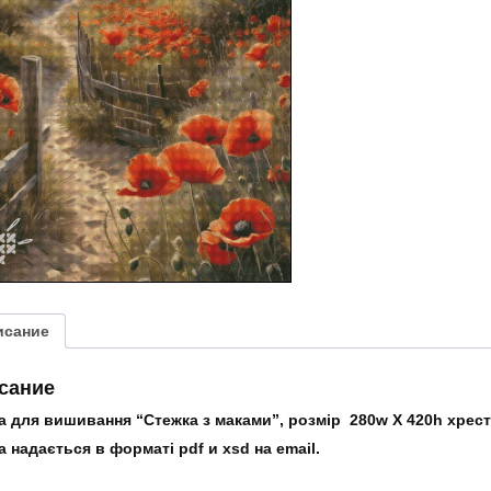
з
маками"
исание
сание
 для вишивання “Стежка з маками”, розмір 280w X 420h хрести
 надається в форматі pdf и xsd на email.