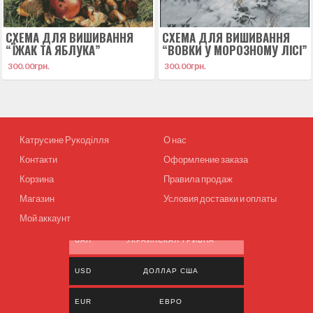
СХЕМА ДЛЯ ВИШИВАННЯ
СХЕМА ДЛЯ ВИШИВАННЯ
“ЇЖАК ТА ЯБЛУКА”
“ВОВКИ У МОРОЗНОМУ ЛІСІ”
300.00
грн.
300.00
грн.
Катрусине Рукоділля
О нас
Контакти
Оформление заказа
Корзина
Правила продаж
Магазин
Условия доставки и оплаты
Мой аккаунт
UAH
УКРАИНСКАЯ ГРИВНА
USD
ДОЛЛАР США
EUR
ЕВРО