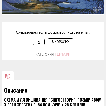
Схема надається в форматі pdf и xsd на email.
В КОРЗИНУ
КОЛИЧЕСТВО
ТОВАРА
СХЕМА
КАТЕГОРИЯ:
ПЕЙЗАЖИ
ДЛЯ
ВИШИВАННЯ
"СНІГОВІ
ГОРИ"
Описание
СХЕМА ДЛЯ ВИШИВАННЯ “СНІГОВІ ГОРИ”, РОЗМІР 480W
X 300H ХРЕСТИКІВ, 54 КОЛЬОРІВ + 28 БЛЕНДІВ.