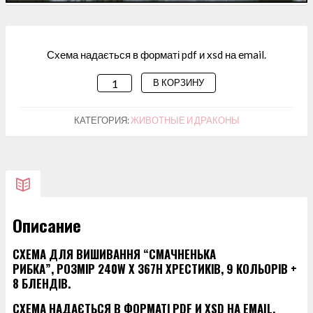
Схема надається в форматі pdf и xsd на email.
В КОРЗИНУ
КОЛИЧЕСТВО
ТОВАРА
СХЕМА
КАТЕГОРИЯ:
ЖИВОТНЫЕ И ДРАКОНЫ
ДЛЯ
ВИШИВАННЯ
"СМАЧНЕНЬКА
РИБКА"
Описание
СХЕМА ДЛЯ ВИШИВАННЯ “СМАЧНЕНЬКА
РИБКА”, РОЗМІР 240W X 367H ХРЕСТИКІВ, 9 КОЛЬОРІВ +
8 БЛЕНДІВ.
СХЕМА НАДАЄТЬСЯ В ФОРМАТІ PDF И XSD НА EMAIL.