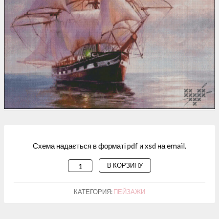
Схема надається в форматі pdf и xsd на email.
В КОРЗИНУ
КОЛИЧЕСТВО
ТОВАРА
СХЕМА
КАТЕГОРИЯ:
ПЕЙЗАЖИ
ДЛЯ
ВИШИВАННЯ