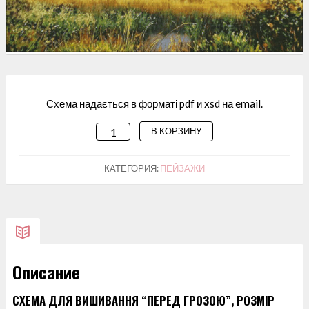
Схема надається в форматі pdf и xsd на email.
В КОРЗИНУ
КОЛИЧЕСТВО
ТОВАРА
СХЕМА
КАТЕГОРИЯ:
ПЕЙЗАЖИ
ДЛЯ
ВИШИВАННЯ
"ПЕРЕД
ГРОЗОЮ"
Описание
СХЕМА ДЛЯ ВИШИВАННЯ “ПЕРЕД ГРОЗОЮ”, РОЗМІР