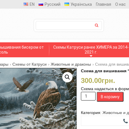
EN
Русский
Українська
Главная
О нас
вышивания бисером от
Схемы Катруси ранее ХИМЕРА за 2014-
соль
2021 г.
вары
›
Схемы от Катруси
›
Животные и драконы
›
Схема для вишива
Схема для вишивання 
300.00
грн.
Схема надається в формат
Количество
В корзину
товара
Схема
для
Категория:
Животные и 
вишивання
"Пара