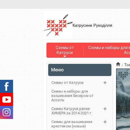
Катрусине Рукоділля
Схемы от
Схемы и наборы для 
Катруси
Ас
›
То
Меню
Схемы от Катруси
Схемы и наборы для
вышивания бисером от
Ассоль
Схемы Катруси ранее
ХИМЕРА за 2014-2021 г.
Схемы для вышивания
крестиком (новые)