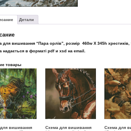
орлів"
исание
Детали
сание
 для вишивання “Пара орлів”, розмір 460w X 345h хрестиків, 
 надається в форматі pdf и xsd на email.
ие товары
 для вишивання
Схема для вишивання
Схема для 