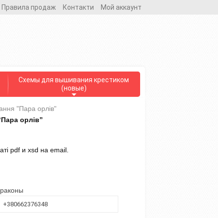
Правила продаж
Контакти
Мой аккаунт
Схемы для вышивания крестиком
(новые)
ння "Пара орлів"
“Пара орлів”
і pdf и xsd на email.
драконы
+380662376348