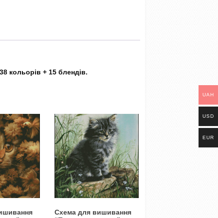
38 кольорів + 15 блендів.
UAH
USD
EUR
вишивання
Схема для вишивання