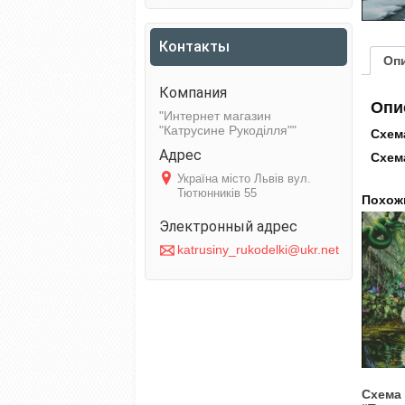
Контакты
Оп
Опи
Интернет магазин
"Катрусине Рукоділля"
Схема
Схема
Україна місто Львів вул.
Тютюнників 55
Похож
katrusiny_rukodelki@ukr.net
Схема