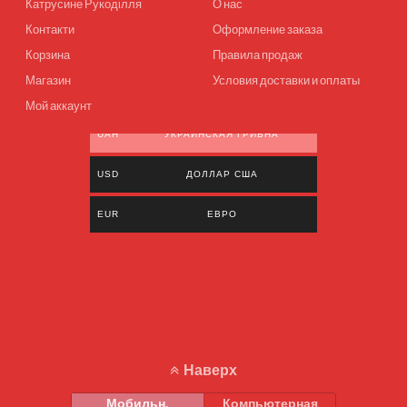
Катрусине Рукоділля
О нас
Контакти
Оформление заказа
Корзина
Правила продаж
Магазин
Условия доставки и оплаты
Мой аккаунт
UAH
УКРАИНСКАЯ ГРИВНА
USD
ДОЛЛАР США
EUR
ЕВРО
Наверх
Мобильн.
Компьютерная