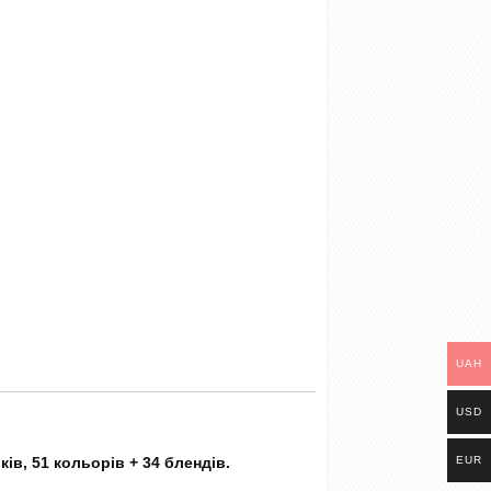
UAH
USD
EUR
ів, 51 кольорів + 34 блендів.