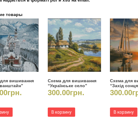
 надається в форматі pdf и xsd на email.
ие товары
 для вишивання
Схема для вишивання
Схема для 
ванштайн”
“Українське село”
“Захід сонця
00
грн.
300.00
грн.
300.00
г
рзину
В корзину
В корзину