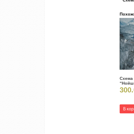
Схема
Похож
Схема
“Нойш
300.
В ко