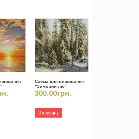
вишивання
Схема для вишивання
”
“Зимовий ліс”
рн.
300.00
грн.
В корзину