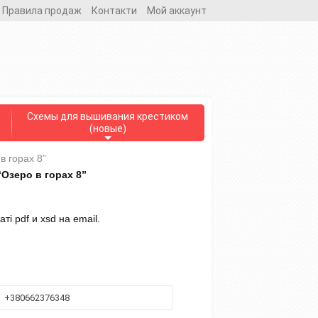
Правила продаж
Контакти
Мой аккаунт
Схемы для вышивания крестиком
(новые)
в горах 8”
Озеро в горах 8”
і pdf и xsd на email.
+380662376348