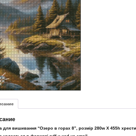
в
горах
8”
исание
сание
 для вишивання “Озеро в горах 8”, розмір 280w X 455h хрестик