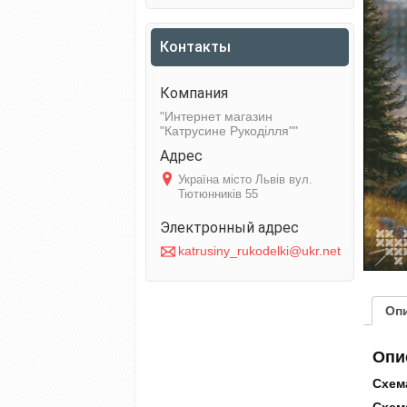
Контакты
Интернет магазин
"Катрусине Рукоділля"
Україна місто Львів вул.
Тютюнників 55
katrusiny_rukodelki@ukr.net
Оп
Опи
Схема