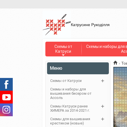
Катрусине Рукоділля
Схемы от
Схемы и наборы для 
Катруси
Ас
›
То
Меню
Схемы от Катруси
Схемы и наборы для
вышивания бисером от
Ассоль
Схемы Катруси ранее
ХИМЕРА за 2014-2021 г.
Схемы для вышивания
крестиком (новые)