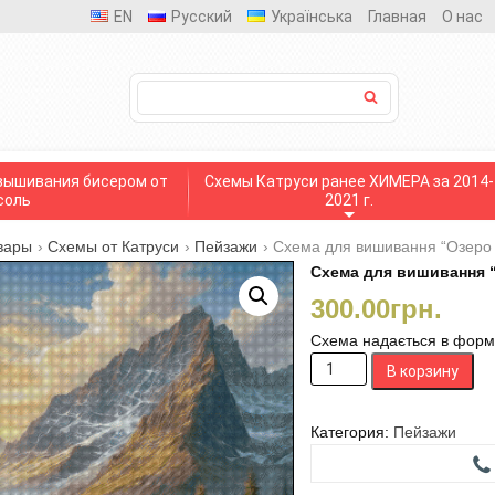
EN
Русский
Українська
Главная
О нас
вышивания бисером от
Схемы Катруси ранее ХИМЕРА за 2014-
соль
2021 г.
вары
›
Схемы от Катруси
›
Пейзажи
›
Схема для вишивання “Озеро 
Схема для вишивання “
300.00
грн.
Схема надається в формат
Количество
В корзину
товара
Схема
для
Категория:
Пейзажи
вишивання
“Озеро