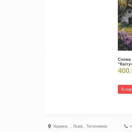
Схема
“Квіту
400.
В ко
Украина
Львів
Тютюнників
т