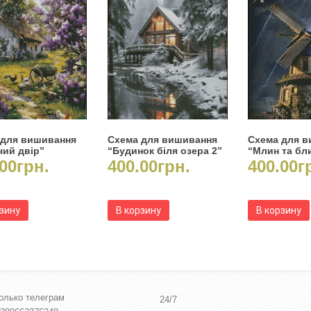
 для вишивання
Схема для вишивання
Схема для 
чий двір”
“Будинок біля озера 2”
“Млин та бл
00
грн.
400.00
грн.
400.00
г
рзину
В корзину
В корзину
олько телеграм
24/7