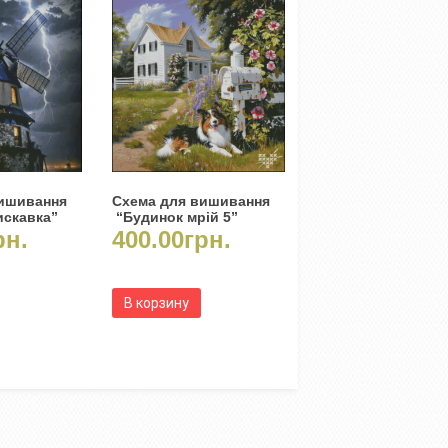
вишивання
Схема для вишивання
искавка”
“Будинок мрій 5”
рн.
400.00
грн.
В корзину