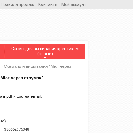
Правила продаж
Контакти
Мой аккаунт
Схемы для вышивания крестиком
(новые)
›
Схема для вишивання “Міст через
Міст через струмок”
і pdf и xsd на email.
ые)
+380662376348