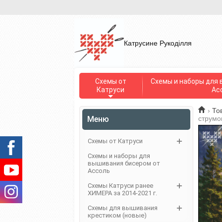
Катрусине Рукоділля
Схемы от
Схемы и наборы для 
Катруси
Ас
›
То
Меню
струмо
Схемы от Катруси
Схемы и наборы для
вышивания бисером от
Ассоль
Схемы Катруси ранее
ХИМЕРА за 2014-2021 г.
Схемы для вышивания
крестиком (новые)