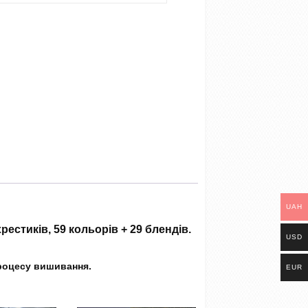
UAH
хрестиків, 59 кольорів + 29 блендів.
USD
процесу вишивання.
EUR