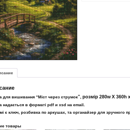
“Міст
через
струмок”
исание
сание
”, розмір 280w X 360h 
а для вишивання “Міст через струмок
 надається в форматі pdf и xsd на email.
мі є ключ, розбивка по аркушах, та органайзер для зручного 
ие товары