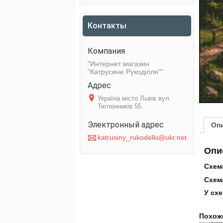
Контакты
Интернет магазин
"Катрусине Рукоділля"
Україна місто Львів вул.
Тютюнників 55
Оп
katrusiny_rukodelki@ukr.net
Опи
Схем
Схема
У схе
Похож