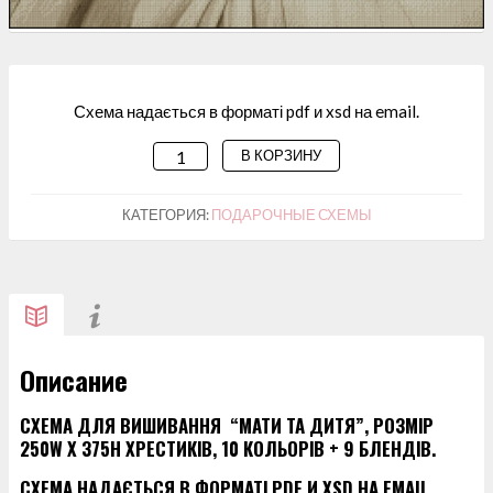
Схема надається в форматі pdf и xsd на email.
В КОРЗИНУ
КОЛИЧЕСТВО
ТОВАРА
СХЕМА
КАТЕГОРИЯ:
ПОДАРОЧНЫЕ СХЕМЫ
ДЛЯ
ВИШИВАННЯ “МАТИ
ТА
ДИТЯ”
Описание
СХЕМА ДЛЯ ВИШИВАННЯ “МАТИ ТА ДИТЯ”, РОЗМІР
250W X 375H ХРЕСТИКІВ, 10 КОЛЬОРІВ + 9 БЛЕНДІВ.
СХЕМА НАДАЄТЬСЯ В ФОРМАТІ PDF И XSD НА EMAIL.