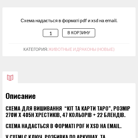
Схема надається в форматі pdf и xsd на email.
В КОРЗИНУ
КОЛИЧЕСТВО
ТОВАРА
СХЕМА
КАТЕГОРИЯ:
ЖИВОТНЫЕ И ДРАКОНЫ (НОВЫЕ)
ДЛЯ
ВИШИВАННЯ
“КІТ
ТА
КАРТИ
Описание
ТАРО”
СХЕМА ДЛЯ ВИШИВАННЯ “КІТ ТА КАРТИ ТАРО”, РОЗМІР
270W X 405H ХРЕСТИКІВ, 47 КОЛЬОРІВ + 22 БЛЕНДІВ.
СХЕМА НАДАЄТЬСЯ В ФОРМАТІ PDF И XSD НА EMAIL.
У СХЕМІ Є КЛЮЧ, РОЗБИВКА ПО АРКУШАХ, ТА