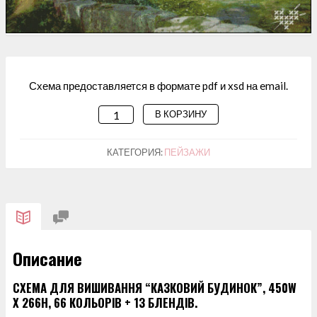
Схема предоставляется в формате pdf и xsd на email.
В КОРЗИНУ
КОЛИЧЕСТВО
ТОВАРА
СХЕМА
КАТЕГОРИЯ:
ПЕЙЗАЖИ
ДЛЯ
ВИШИВАННЯ
"КАЗКОВИЙ
БУДИНОК"
Описание
СХЕМА ДЛЯ ВИШИВАННЯ “КАЗКОВИЙ БУДИНОК”, 450W
X 266H, 66 КОЛЬОРІВ + 13 БЛЕНДІВ.