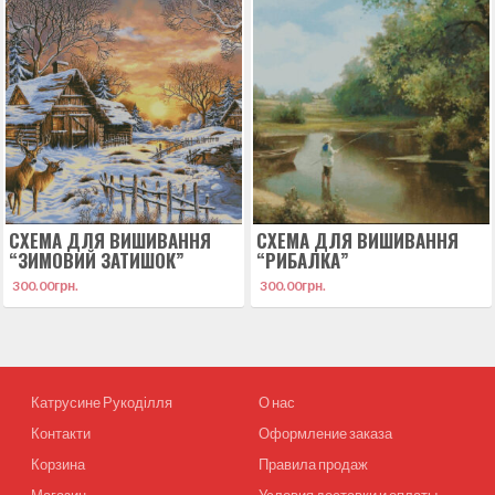
СХЕМА ДЛЯ ВИШИВАННЯ
СХЕМА ДЛЯ ВИШИВАННЯ
“ЗИМОВИЙ ЗАТИШОК”
“РИБАЛКА”
300.00
грн.
300.00
грн.
Катрусине Рукоділля
О нас
Контакти
Оформление заказа
Корзина
Правила продаж
Магазин
Условия доставки и оплаты