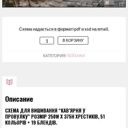
Схема надається в форматі pdf и xsd на email.
В КОРЗИНУ
КОЛИЧЕСТВО
ТОВАРА
СХЕМА
КАТЕГОРИЯ:
ПЕЙЗАЖИ
ДЛЯ
ВИШИВАННЯ "КАВ'ЯРНЯ
У
ПРОВУЛКУ"
Описание
СХЕМА ДЛЯ ВИШИВАННЯ “КАВ’ЯРНЯ У
ПРОВУЛКУ” РОЗМІР 250W X 375H ХРЕСТИКІВ, 51
КОЛЬОРІВ + 19 БЛЕНДІВ.