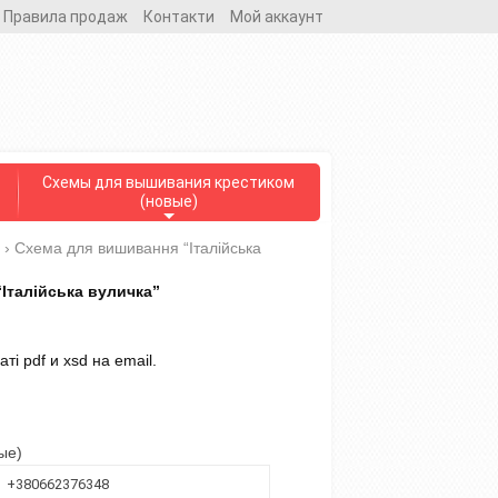
Правила продаж
Контакти
Мой аккаунт
Схемы для вышивания крестиком
(новые)
›
Схема для вишивання “Італійська
Італійська вуличка”
і pdf и xsd на email.
ые)
+380662376348