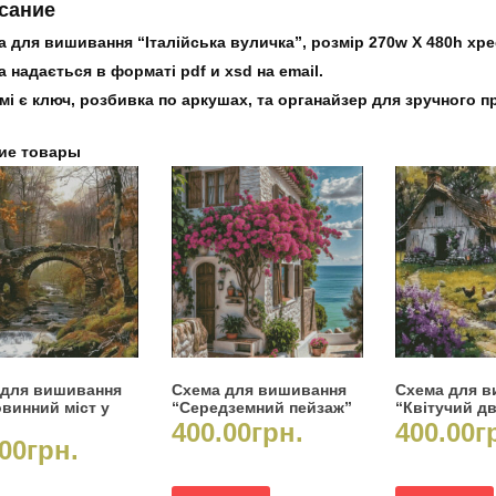
сание
 для вишивання “Італійська вуличка”, розмір 270w X 480h хрес
 надається в форматі pdf и xsd на email.
мі є ключ, розбивка по аркушах, та органайзер для зручного 
ие товары
 для вишивання
Схема для вишивання
Схема для 
винний міст у
“Середземний пейзаж”
“Квітучий дв
400.00
грн.
400.00
г
00
грн.