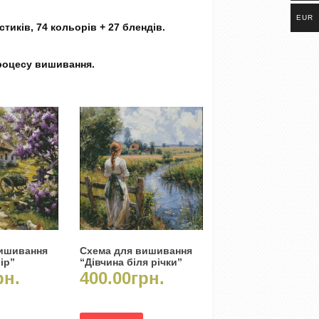
EUR
тиків, 74 кольорів + 27 блендів.
процесу вишивання.
вишивання
Схема для вишивання
ір”
“Дівчина біля річки”
рн.
400.00
грн.