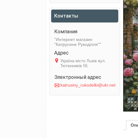
Контакты
Интернет магазин
"Катрусине Рукоділля"
Україна місто Львів вул.
Тютюнників 55
katrusiny_rukodelki@ukr.net
Оп