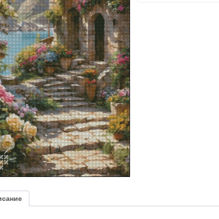
“Італійська
вуличка”
исание