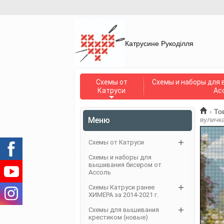
Катрусине Рукоділля
Схемы от
Схемы и наборы для 
Катруси
Ас
›
То
Меню
вуличк
Схемы от Катруси
Схемы и наборы для
вышивания бисером от
Ассоль
Схемы Катруси ранее
ХИМЕРА за 2014-2021 г.
Схемы для вышивания
крестиком (новые)