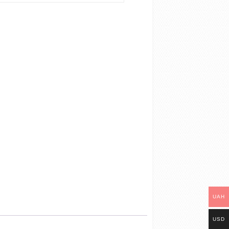
UAH
USD