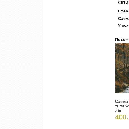
Опи
Схема
Схема
У схе
Похож
Схема
“Старо
лісі”
400.