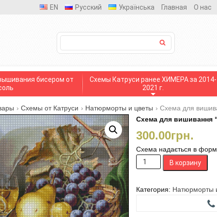
EN
Русский
Українська
Главная
О нас
вышивания бисером от
Схемы Катруси ранее ХИМЕРА за 2014-
соль
2021 г.
вары
›
Схемы от Катруси
›
Натюрморты и цветы
›
Схема для вишива
Схема для вишивання “
300.00
грн.
Схема надається в формат
Количество
В корзину
товара
Схема
для
Категория:
Натюрморты 
вишивання
"Фрукти