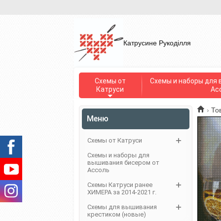
Катрусине Рукоділля
Схемы от
Схемы и наборы для 
Катруси
Ас
›
То
Меню
Схемы от Катруси
Схемы и наборы для
вышивания бисером от
Ассоль
Схемы Катруси ранее
ХИМЕРА за 2014-2021 г.
Схемы для вышивания
крестиком (новые)