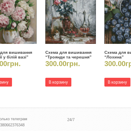
 для вишивання
Схема для вишивання
Схема для 
ї у білій вазі”
“Троянди та черешня”
“Лохина”
00
грн.
300.00
грн.
300.00
г
рзину
В корзину
В корзину
олько телеграм
24/7
380662376348