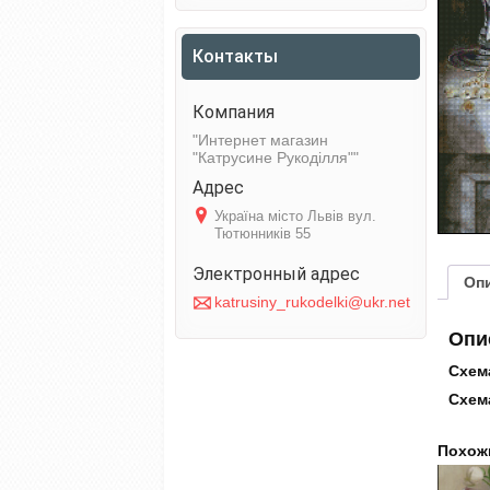
Контакты
Интернет магазин
"Катрусине Рукоділля"
Україна місто Львів вул.
Тютюнників 55
Оп
katrusiny_rukodelki@ukr.net
Опи
Схема
Схема
Похож