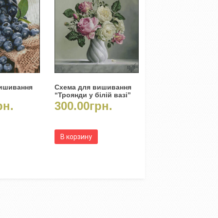
вишивання
Схема для вишивання
“Троянди у білій вазі”
рн.
300.00
грн.
В корзину