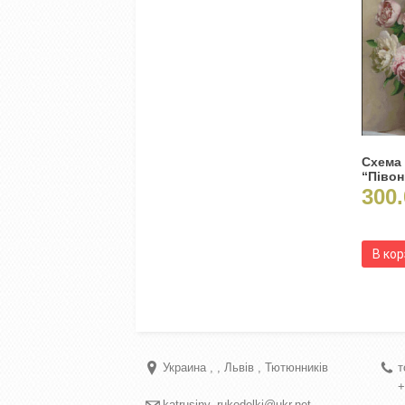
Схема
“Півоні
300.
В ко
Украина
Львів
Тютюнників
т
+
katrusiny_rukodelki@ukr.net