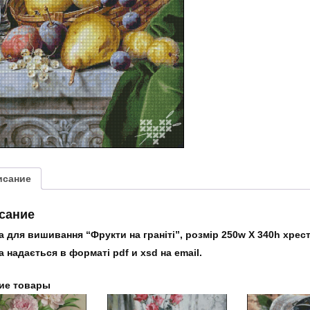
на
граніті"
исание
сание
 для вишивання “Фрукти на граніті”, розмір 250w X 340h хрести
 надається в форматі pdf и xsd на email.
ие товары