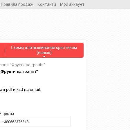
Правила продаж
Контакти
Мой аккаунт
Схемы для вышивания крестиком
(новые)
ння "Фрукти на граніті"
Фрукти на граніті”
і pdf и xsd на email.
и цветы
+380662376348