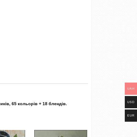
UAH
USD
ків, 65 кольорів + 18 блендів.
EUR