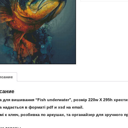
“Fish
underwater”
исание
сание
 для вишивання “Fish underwater”, розмір 220w X 295h хрестик
 надається в форматі pdf и xsd на email.
мі є ключ, розбивка по аркушах, та органайзер для зручного 