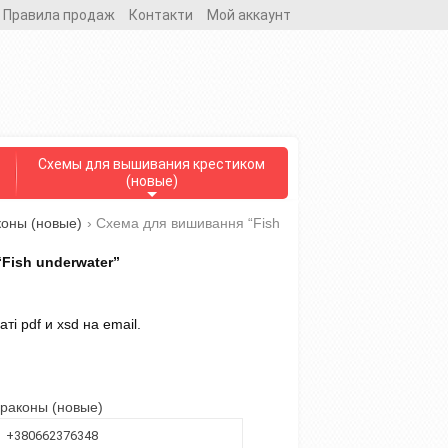
Правила продаж
Контакти
Мой аккаунт
Схемы для вышивания крестиком
(новые)
оны (новые)
›
Схема для вишивання “Fish
Fish underwater”
і pdf и xsd на email.
раконы (новые)
+380662376348