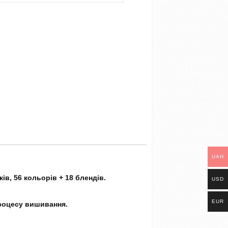
UAH
ів, 56 кольорів + 18 блендів.
USD
EUR
процесу вишивання.