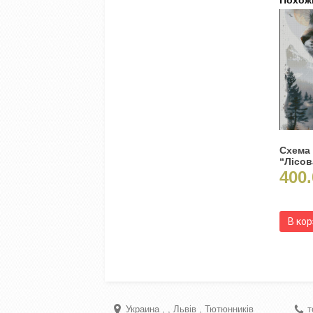
Похож
Схема
“Лісов
400.
В ко
Украина
Львів
Тютюнників
т