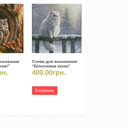
вишивання
Схема для вишивання
реві”
“Білосніжна кішка”
рн.
400.00
грн.
В корзину