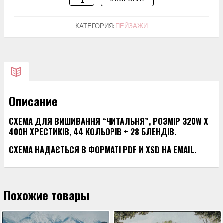
ТОВАРА
СХЕМА
КАТЕГОРИЯ:
ПЕЙЗАЖИ
ДЛЯ
ВИШИВАННЯ
"ЧИТАЛЬНЯ"
Описание
СХЕМА ДЛЯ ВИШИВАННЯ “ЧИТАЛЬНЯ”, РОЗМІР 320W X
400H ХРЕСТИКІВ, 44 КОЛЬОРІВ + 28 БЛЕНДІВ.
СХЕМА НАДАЄТЬСЯ В ФОРМАТІ PDF И XSD НА EMAIL.
Похожие товары