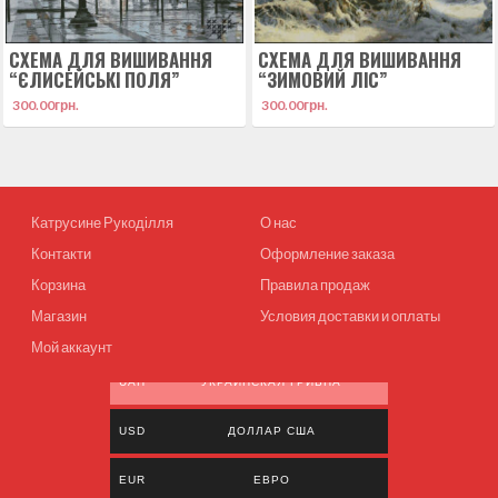
СХЕМА ДЛЯ ВИШИВАННЯ
СХЕМА ДЛЯ ВИШИВАННЯ
“ЄЛИСЕЙСЬКІ ПОЛЯ”
“ЗИМОВИЙ ЛІС”
300.00
грн.
300.00
грн.
Катрусине Рукоділля
О нас
Контакти
Оформление заказа
Корзина
Правила продаж
Магазин
Условия доставки и оплаты
Мой аккаунт
UAH
УКРАИНСКАЯ ГРИВНА
USD
ДОЛЛАР США
EUR
ЕВРО